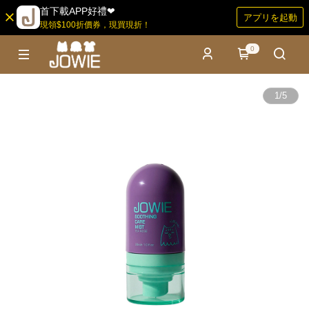
首下載APP好禮❤
アプリを起動
現領$100折價券，現買現折！
0
1
/
5