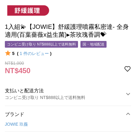
1入組💫【JOWIE】舒緩護理噴霧私密達- 全身
適用(百葉薔薇x益生菌)▸茶玫瑰香調💝
コンビニ受け取り NT$888以上で送料無料
国・地域配送
5
(
1
件のレビュー
)
NT$1,000
NT$450
支払いと配送方法
コンビニ受け取り NT$888以上で送料無料
お支払い方法
ブランド
クレジットカード1回払い
JOWIE 玖薇
コンビニ店頭代金引換