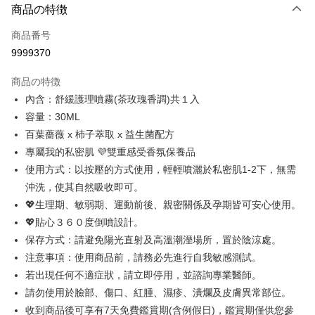
LINE Pay
商品の特徴
Apple Pay
商品番号
9999370
Easy Wallet
商品の特徴
ATM払い
內含：舒緩護理噴霧(茶玫瑰香調)共１入
容量：30ML
配送方法
百葉薔薇 x 杮子萃取 x 益生菌配方
全家取貨付款
專屬我的私密肌 💜雙重感受香氛保養品
配送毎にNT$100、NT$888以上で送料無料
使用方式：以按壓的方式使用，輕輕噴灑於私密肌1-2下，無需
沖洗，使其自然吸收即可。
付款後全家取貨
💖生理期、敏弱期、運動前後、親密關係及孕期皆可安心使用。
配送毎にNT$100、NT$888以上で送料無料
💖貼心３６０度倒噴設計。
7-11取貨付款
保存方式：請避免陽光直射及高溫潮溼場所，置於陰涼處。
配送毎にNT$100、NT$888以上で送料無料
注意事項：使用商品前，請務必先進行自我敏感測試。
若出現任何不適症狀，請立即停用，並諮詢專業醫師。
付款後7-11取貨
請勿使用於臉部、傷口、紅腫、濕疹、潰爛及皮膚異常部位。
配送毎にNT$100、NT$888以上で送料無料
收到商品後可享有7天免費鑑賞期(含例假日)，鑑賞期僅供您參