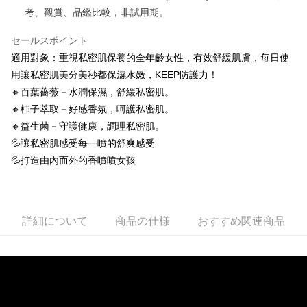
新竹物流
考、觀賞、品鑑比較，非試用期。
配送毎にNT$100、NT$888以上で送料無料
セールスポイント
海外地區配送
送料を確認
適用對象：重視私密肌保養的全年齡女性，有效舒緩肌膚，每日使
用讓私密肌美分美秒都保濕水嫩，KEEP防護力！
🔸百葉薔薇－水潤保濕，舒緩私密肌。
🔸杮子萃取－好感香氛，呵護私密肌。
🔸益生菌－守護健康，調理私密肌。
💦讓私密肌感受每一噴的舒爽感受
💦打造由內而外的香噴噴女孩
詳細について
商品の仕様
おすすめ関連商品