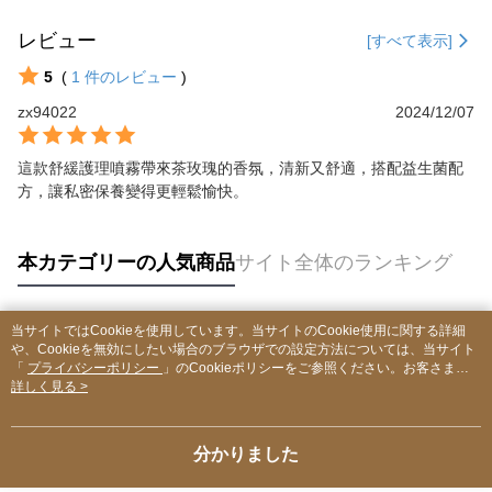
レビュー
[すべて表示]
5
(
1
件のレビュー
)
zx94022
2024/12/07
這款舒緩護理噴霧帶來茶玫瑰的香氛，清新又舒適，搭配益生菌配
方，讓私密保養變得更輕鬆愉快。
本カテゴリーの人気商品
サイト全体のランキング
当サイトではCookieを使用しています。当サイトのCookie使用に関する詳細
人気タグ
や、Cookieを無効にしたい場合のブラウザでの設定方法については、当サイト
「
プライバシーポリシー
」のCookieポリシーをご参照ください。お客さま
が、当サイトを引き続き使用される場合、当社がサイト利用規約のCookieポリ
詳しく見る >
シーに基づいてCookieを使用することに同意したものとみなします。
分かりました