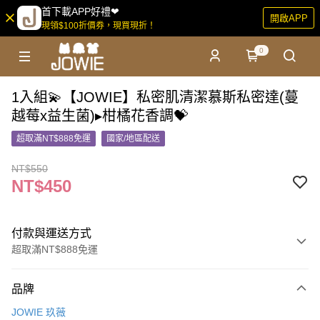
首下載APP好禮❤
開啟APP
現領$100折價券，現買現折！
0
1入組💫【JOWIE】私密肌清潔慕斯私密達(蔓
越莓x益生菌)▸柑橘花香調💝
超取滿NT$888免運
國家/地區配送
NT$550
NT$450
付款與運送方式
超取滿NT$888免運
付款方式
品牌
信用卡一次付款
JOWIE 玖薇