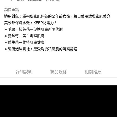
每筆NT$100，滿NT$888(含以上)免運費
銷售重點
新竹物流
適用對象：重視私密肌保養的全年齡女性，每日使用讓私密肌美分
每筆NT$100，滿NT$888(含以上)免運費
美秒都保濕水嫩，KEEP防護力！
海外地區配送
查看運費
🔸毛果一枝黃花－促進肌膚新陳代謝
🔸蔓越莓－美白調理肌膚
🔸益生菌－維持肌膚健康
🔸綿密泡沫質地，感受洗後私密肌的清爽舒適
詳細說明
商品規格
相關推薦