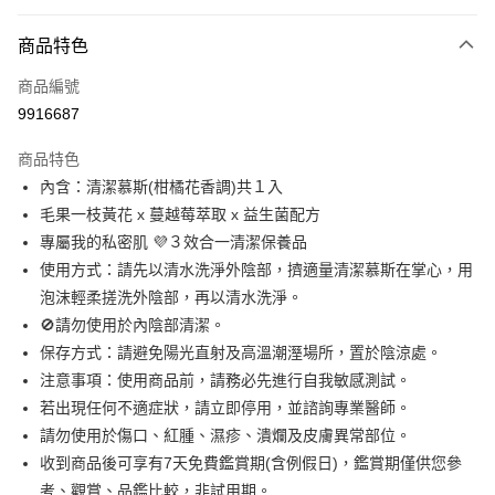
超商取貨付款
商品特色
LINE Pay
商品編號
Apple Pay
9916687
悠遊付
商品特色
ATM付款
內含：清潔慕斯(柑橘花香調)共１入
毛果一枝黃花 x 蔓越莓萃取 x 益生菌配方
運送方式
專屬我的私密肌 💜３效合一清潔保養品
全家取貨付款
使用方式：請先以清水洗淨外陰部，擠適量清潔慕斯在掌心，用
每筆NT$100，滿NT$888(含以上)免運費
泡沫輕柔搓洗外陰部，再以清水洗淨。
🚫請勿使用於內陰部清潔。
付款後全家取貨
保存方式：請避免陽光直射及高溫潮溼場所，置於陰涼處。
每筆NT$100，滿NT$888(含以上)免運費
注意事項：使用商品前，請務必先進行自我敏感測試。
7-11取貨付款
若出現任何不適症狀，請立即停用，並諮詢專業醫師。
每筆NT$100，滿NT$888(含以上)免運費
請勿使用於傷口、紅腫、濕疹、潰爛及皮膚異常部位。
收到商品後可享有7天免費鑑賞期(含例假日)，鑑賞期僅供您參
付款後7-11取貨
考、觀賞、品鑑比較，非試用期。