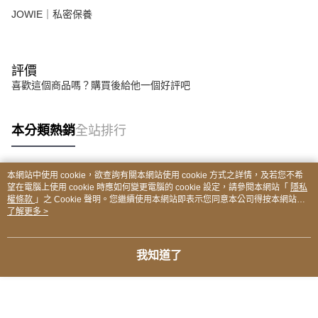
JOWIE｜私密保養
評價
喜歡這個商品嗎？購買後給他一個好評吧
本分類熱銷
全站排行
本網站中使用 cookie，欲查詢有關本網站使用 cookie 方式之詳情，及若您不希
熱門標籤
望在電腦上使用 cookie 時應如何變更電腦的 cookie 設定，請參閱本網站「
隱私
權條款
」之 Cookie 聲明。您繼續使用本網站即表示您同意本公司得按本網站使
用條款之 Cookie 聲明使用 cookie。
了解更多 >
我知道了