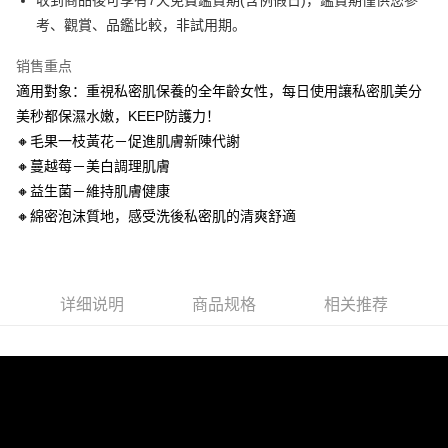
收到商品後可享有7天免費鑑賞期(含例假日)，鑑賞期僅供您參
付款後7-11取貨
考、觀賞、品鑑比較，非試用期。
每笔NT$100，满NT$888(含以上)免运费
销售重点
新竹物流
適用對象：重視私密肌保養的全年齡女性，每日使用讓私密肌美分
每笔NT$100，满NT$888(含以上)免运费
美秒都保濕水嫩，KEEP防護力！
海外地區配送
查看运费
🔸毛果一枝黃花－促進肌膚新陳代謝
🔸蔓越莓－美白調理肌膚
🔸益生菌－維持肌膚健康
🔸綿密泡沫質地，感受洗後私密肌的清爽舒適
详细说明
商品规格
相关推荐