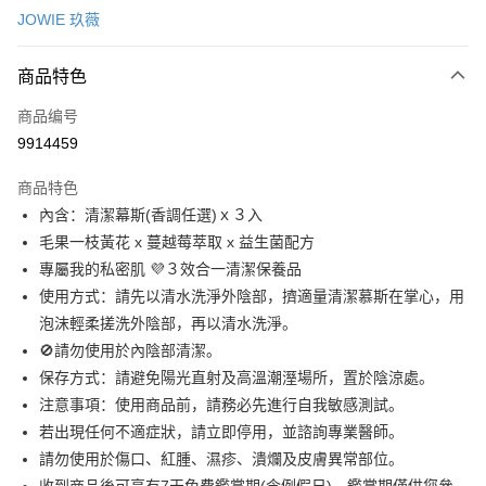
JOWIE 玖薇
超商取货付款
商品特色
LINE Pay
商品编号
Apple Pay
9914459
悠遊付
商品特色
ATM付款
內含：清潔幕斯(香調任選)ｘ３入
毛果一枝黃花 x 蔓越莓萃取 x 益生菌配方
运送方式
專屬我的私密肌 💜３效合一清潔保養品
全家取貨付款
使用方式：請先以清水洗淨外陰部，擠適量清潔慕斯在掌心，用
每笔NT$100，满NT$888(含以上)免运费
泡沫輕柔搓洗外陰部，再以清水洗淨。
🚫請勿使用於內陰部清潔。
付款後全家取貨
保存方式：請避免陽光直射及高溫潮溼場所，置於陰涼處。
每笔NT$100，满NT$888(含以上)免运费
注意事項：使用商品前，請務必先進行自我敏感測試。
7-11取貨付款
若出現任何不適症狀，請立即停用，並諮詢專業醫師。
每笔NT$100，满NT$888(含以上)免运费
請勿使用於傷口、紅腫、濕疹、潰爛及皮膚異常部位。