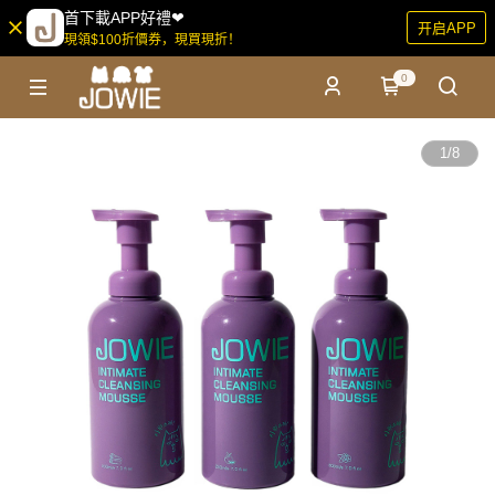
首下載APP好禮❤
开启APP
現領$100折價券，現買現折！
0
1
/
8