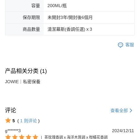
容量
200ML/瓶
保存期限
未開封3年/開封後6個月
商品數量
清潔幕斯(香調任選)ｘ3
客服
产品相关分类 (1)
JOWIE｜私密保養
评论
查看全部
5
(
1
则评论
)
g*******3
2024/12/11
|
茶玫瑰香調ｘ海洋木質調ｘ柑橘花香調