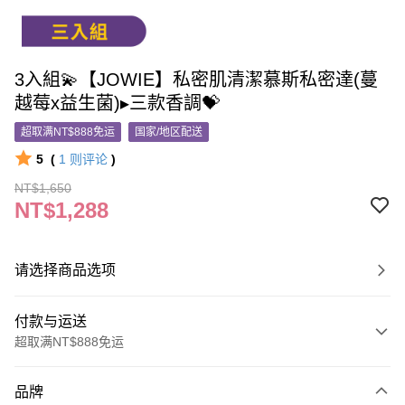
3入組💫【JOWIE】私密肌清潔慕斯私密達(蔓
越莓x益生菌)▸三款香調💝
超取满NT$888免运
国家/地区配送
5
(
1
则评论
)
NT$1,650
NT$1,288
请选择商品选项
付款与运送
超取满NT$888免运
付款方式
品牌
信用卡一次付款