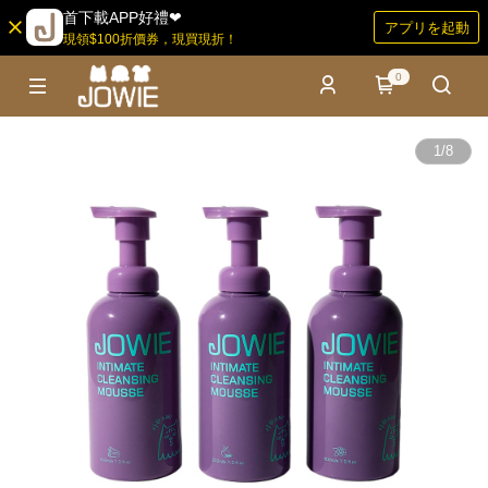
首下載APP好禮❤
アプリを起動
現領$100折價券，現買現折！
0
1
/
8