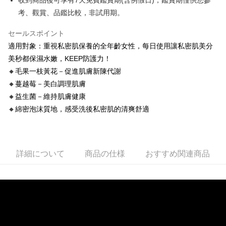
收到商品後可享有7天免費鑑賞期(含例假日)，鑑賞期僅供您參
付款後7-11取貨
考、觀賞、品鑑比較，非試用期。
配送毎にNT$100、NT$888以上で送料無料
セールスポイント
新竹物流
適用對象：重視私密肌保養的全年齡女性，每日使用讓私密肌美分
配送毎にNT$100、NT$888以上で送料無料
美秒都保濕水嫩，KEEP防護力！
海外地區配送
送料を確認
🔸毛果一枝黃花－促進肌膚新陳代謝
🔸蔓越莓－美白調理肌膚
🔸益生菌－維持肌膚健康
🔸綿密泡沫質地，感受洗後私密肌的清爽舒適
詳細について
商品の仕様
おすすめ関連商品