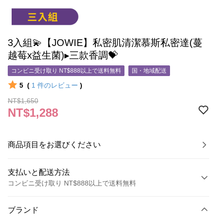
3入組💫【JOWIE】私密肌清潔慕斯私密達(蔓
越莓x益生菌)▸三款香調💝
コンビニ受け取り NT$888以上で送料無料
国・地域配送
5
(
1
件のレビュー
)
NT$1,650
NT$1,288
商品項目をお選びください
支払いと配送方法
コンビニ受け取り NT$888以上で送料無料
お支払い方法
ブランド
クレジットカード1回払い