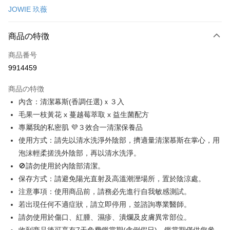
JOWIE 玖薇
コンビニ店頭代金引換
LINE Pay
商品の特徴
Apple Pay
商品番号
9914459
Easy Wallet
商品の特徴
ATM払い
內含：清潔幕斯(香調任選)ｘ３入
毛果一枝黃花 x 蔓越莓萃取 x 益生菌配方
配送方法
專屬我的私密肌 💜３效合一清潔保養品
全家取貨付款
使用方式：請先以清水洗淨外陰部，擠適量清潔慕斯在掌心，用
配送毎にNT$100、NT$888以上で送料無料
泡沫輕柔搓洗外陰部，再以清水洗淨。
🚫請勿使用於內陰部清潔。
付款後全家取貨
保存方式：請避免陽光直射及高溫潮溼場所，置於陰涼處。
配送毎にNT$100、NT$888以上で送料無料
注意事項：使用商品前，請務必先進行自我敏感測試。
7-11取貨付款
若出現任何不適症狀，請立即停用，並諮詢專業醫師。
配送毎にNT$100、NT$888以上で送料無料
請勿使用於傷口、紅腫、濕疹、潰爛及皮膚異常部位。