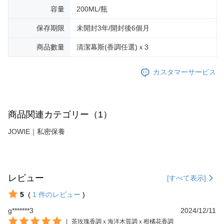
容量
200ML/瓶
保存期限
未開封3年/開封後6個月
商品數量
清潔幕斯(香調任選)ｘ3
カスタマーサービス
商品関連カテゴリー（1）
JOWIE｜私密保養
レビュー
[すべて表示]
5
(
1
件のレビュー
)
g*******3
2024/12/11
|
茶玫瑰香調ｘ海洋木質調ｘ柑橘花香調