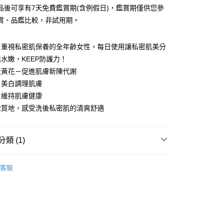
付款
品後可享有7天免費鑑賞期(含例假日)，鑑賞期僅供您參
00，滿NT$888(含以上)免運費
賞、品鑑比較，非試用期。
1取貨
：重視私密肌保養的全年齡女性，每日使用讓私密肌美分
00，滿NT$888(含以上)免運費
水嫩，KEEP防護力！
枝黃花－促進肌膚新陳代謝
00，滿NT$888(含以上)免運費
－美白調理肌膚
－維持肌膚健康
配送
查看運費
沫質地，感受洗後私密肌的清爽舒適
類 (1)
｜私密保養
客服