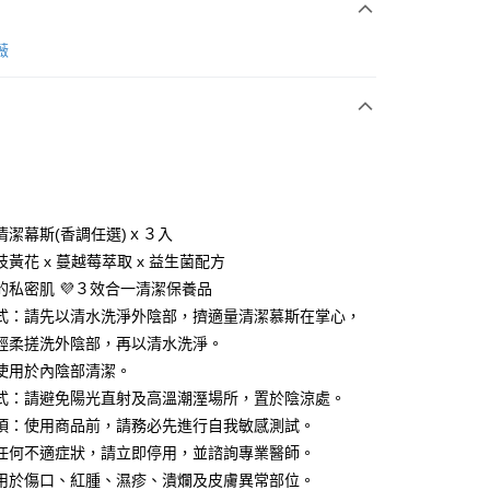
次付款
薇
付款
清潔幕斯(香調任選)ｘ３入
黃花 x 蔓越莓萃取 x 益生菌配方
的私密肌 💜３效合一清潔保養品
式：請先以清水洗淨外陰部，擠適量清潔慕斯在掌心，
輕柔搓洗外陰部，再以清水洗淨。
付款
勿使用於內陰部清潔。
00，滿NT$888(含以上)免運費
式：請避免陽光直射及高溫潮溼場所，置於陰涼處。
項：使用商品前，請務必先進行自我敏感測試。
家取貨
任何不適症狀，請立即停用，並諮詢專業醫師。
00，滿NT$888(含以上)免運費
用於傷口、紅腫、濕疹、潰爛及皮膚異常部位。