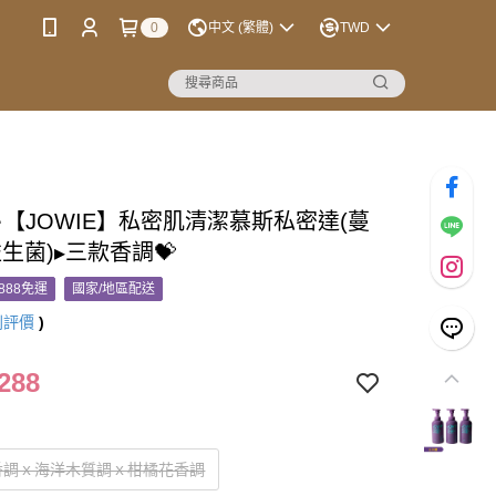
0
中文 (繁體)
TWD
【JOWIE】私密肌清潔慕斯私密達(蔓
生菌)▸三款香調💝
888免運
國家/地區配送
則評價
)
288
香調ｘ海洋木質調ｘ柑橘花香調