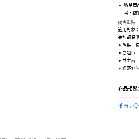
7-11取貨
收到商
每筆NT$1
考、觀
銷售重點
付款後7-1
適用對象
每筆NT$1
美秒都保濕
新竹物流
🔸毛果一
每筆NT$1
🔸蔓越莓
🔸益生菌
海外地區
🔸綿密泡
商品相關分
JOWIE
分享