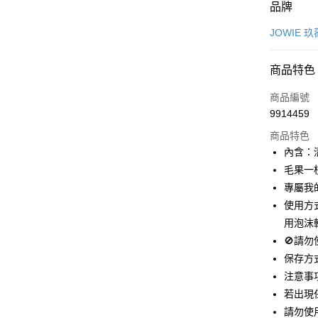
付款方式
品牌
信用卡一
JOWIE 玖
超商取貨
商品特色
LINE Pay
商品編號
Apple Pay
9914459
商品特色
悠遊付
內含：
ATM付款
毛果一枝
專屬我
使用方
運送方式
用泡沫
全家取貨
🚫請
每筆NT$1
保存方
注意事
付款後全
若出現
每筆NT$1
請勿使