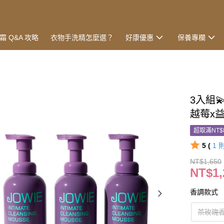
霜 Q&A 攻略
衣物手洗精怎麼選？
好康優惠
保養專欄
3入組
越莓x益
超取滿NT$
5 (
1
NT$1,650
NT$1,
香調款式
茶玫瑰