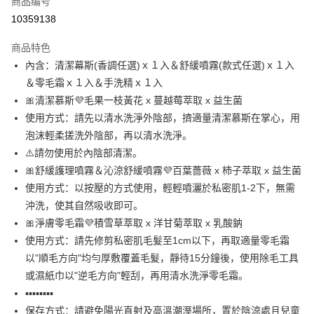
商品编号
超商取货付款
10359138
LINE Pay
商品特色
Apple Pay
內含：清潔幕斯(香調任選)ｘ１入＆舒緩噴霧(款式任選)ｘ１入
＆零毛霜ｘ１入＆手洗精ｘ１入
悠遊付
🎀清潔慕斯💜毛果一枝黃花 x 蔓越莓萃取 x 益生菌
ATM付款
使用方式：請先以清水洗淨外陰部，擠適量清潔慕斯在掌心，用
泡沫輕柔搓洗外陰部，再以清水洗淨。
运送方式
⚠️請勿使用於內陰部清潔。
🎀舒緩護理噴霧＆沁涼舒緩噴霧💜百葉薔薇 x 杮子萃取 x 益生菌
全家取貨付款
使用方式：以按壓的方式使用，輕輕噴灑於私密肌1-2下，無需
每笔NT$100，满NT$888(含以上)免运费
沖洗，使其自然吸收即可。
付款後全家取貨
🎀淨膚零毛霜💜積雪草萃取 x 洋甘菊萃取 x 乳酸鈉
每笔NT$100，满NT$888(含以上)免运费
使用方式：請先修剪私密肌毛髮至1cm以下，再取適量零毛霜
以"順毛方向"均勻厚敷覆蓋毛髮，靜待15分鐘後，使用除毛工具
7-11取貨付款
或濕紙巾以"逆毛方向"輕刮，再用清水洗淨零毛霜。
每笔NT$100，满NT$888(含以上)免运费
▪️▪️▪️▪️▪️▪️▪️▪️
付款後7-11取貨
保存方式：請避免陽光直射及高溫潮溼場所，置於陰涼處且兒童