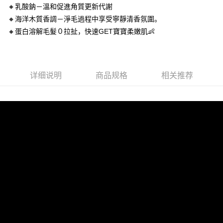
🔸乳酸鈉－溫和促進角質更新代謝
🔸海洋木質香調－淨毛過程中享受寧靜清香氛圍。
🔸蛋白溶解毛髮０拉扯，快速GET寶寶柔嫩肌👶
详细说明
商品规格
相关推荐