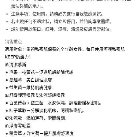
每笔NT$100，满NT$888(含以上)免运费
無法碰觸的地方。
注意事項：使用前，請務必先進行自我敏感測試。
新竹物流
若出現任何不適症狀，請立即停用，並諮詢專業醫師。
每笔NT$100，满NT$888(含以上)免运费
請勿使用於傷口、紅腫、濕疹、潰爛及皮膚異常部位。
海外地區配送
查看运费
销售重点
適用對象：重視私密肌保養的全年齡女性，每日使用呵護私密肌
KEEP防護力！
🎀清潔慕斯
🔸毛果一枝黃花－促進肌膚新陳代謝
🔸蔓越莓－美白調理肌膚
🔸益生菌－維持肌膚健康
🎀舒緩護理噴霧＆沁涼舒緩噴霧
🔸百葉薔薇ｘ益生菌－水潤保濕，調理舒緩私密肌。
🔸杮子萃取－分解淡化氣味，呵護私密肌。
🍃沁涼款－添加薄荷，瞬間解悶。
🎀淨膚零毛霜
🔸積雪草 x 洋甘菊－提升肌膚舒適度