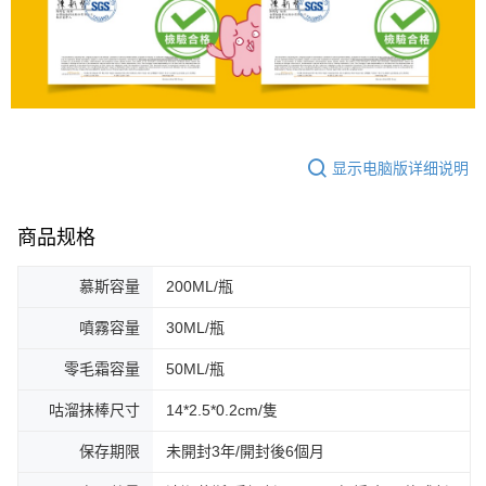
显示电脑版详细说明
商品规格
慕斯容量
200ML/瓶
噴霧容量
30ML/瓶
零毛霜容量
50ML/瓶
咕溜抹棒尺寸
14*2.5*0.2cm/隻
保存期限
未開封3年/開封後6個月