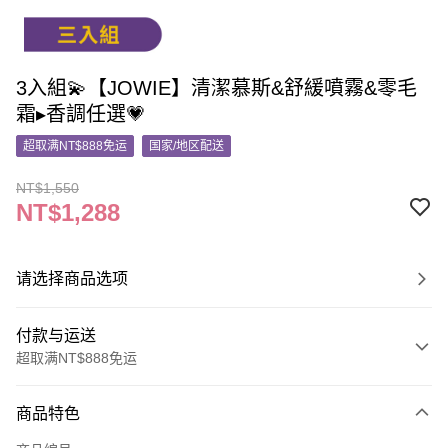
3入組💫【JOWIE】清潔慕斯&舒緩噴霧&零毛
霜▸香調任選💗
超取满NT$888免运
国家/地区配送
NT$1,550
NT$1,288
请选择商品选项
付款与运送
超取满NT$888免运
付款方式
商品特色
信用卡一次付款