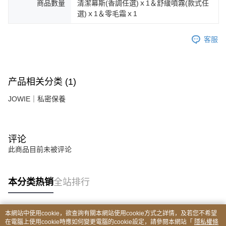
商品數量
清潔幕斯(香調任選)ｘ1＆舒緩噴霧(款式任
選)ｘ1＆零毛霜ｘ1
客服
产品相关分类 (1)
JOWIE｜私密保養
评论
此商品目前未被评论
本分类热销
全站排行
本網站中使用cookie，欲查詢有關本網站使用cookie方式之詳情，及若您不希望
热门标签
在電腦上使用cookie時應如何變更電腦的cookie設定，請參閱本網站「
隱私權條