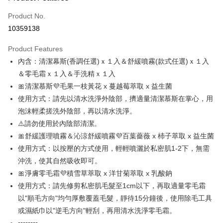
Credit Card (Full Payment)
Product No.
Convenience Store Pickup and Pay
10359138
LINE Pay
Product Features
Apple Pay
內含：清潔幕斯(香調任選)ｘ１入＆舒緩噴霧(款式任選)ｘ１入
＆零毛霜ｘ１入＆手洗精ｘ１入
Easy Wallet
🎀清潔慕斯💜毛果一枝黃花 x 蔓越莓萃取 x 益生菌
ATM Transfer
使用方式：請先以清水洗淨外陰部，擠適量清潔慕斯在掌心，用
泡沫輕柔搓洗外陰部，再以清水洗淨。
Shipping Method
⚠️請勿使用於內陰部清潔。
全家取貨付款
🎀舒緩護理噴霧＆沁涼舒緩噴霧💜百葉薔薇 x 杮子萃取 x 益生菌
NT$100/order | Free shipping on orders of NT$888 or more
使用方式：以按壓的方式使用，輕輕噴灑於私密肌1-2下，無需
沖洗，使其自然吸收即可。
付款後全家取貨
🎀淨膚零毛霜💜積雪草萃取 x 洋甘菊萃取 x 乳酸鈉
NT$100/order | Free shipping on orders of NT$888 or more
使用方式：請先修剪私密肌毛髮至1cm以下，再取適量零毛霜
7-11取貨付款
以"順毛方向"均勻厚敷覆蓋毛髮，靜待15分鐘後，使用除毛工具
NT$100/order | Free shipping on orders of NT$888 or more
或濕紙巾以"逆毛方向"輕刮，再用清水洗淨零毛霜。