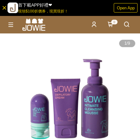
首下載APP好禮❤
Open App
現領$100折價券，現買現折！
0
1
/
9