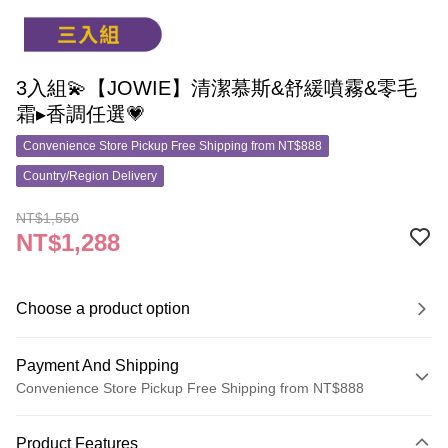
3入組💫【JOWIE】清潔慕斯&舒緩噴霧&零毛
霜▸香調任選💗
Convenience Store Pickup Free Shipping from NT$888
Country/Region Delivery
NT$1,550
NT$1,288
Choose a product option
Payment And Shipping
Convenience Store Pickup Free Shipping from NT$888
Payment Method
Product Features