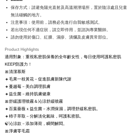
▪️▪️▪️▪️▪️▪️▪️▪️
付款後7-11取貨
保存方式：請避免陽光直射及高溫潮溼場所，置於陰涼處且兒童
NT$100/order | Free shipping on orders of NT$888 or more
無法碰觸的地方。
新竹物流
注意事項：使用前，請務必先進行自我敏感測試。
若出現任何不適症狀，請立即停用，並諮詢專業醫師。
NT$100/order | Free shipping on orders of NT$888 or more
請勿使用於傷口、紅腫、濕疹、潰爛及皮膚異常部位。
海外地區配送
Shipping Rates
Product Highlights
適用對象：重視私密肌保養的全年齡女性，每日使用呵護私密肌
KEEP防護力！
🎀清潔慕斯
🔸毛果一枝黃花－促進肌膚新陳代謝
🔸蔓越莓－美白調理肌膚
🔸益生菌－維持肌膚健康
🎀舒緩護理噴霧＆沁涼舒緩噴霧
🔸百葉薔薇ｘ益生菌－水潤保濕，調理舒緩私密肌。
🔸杮子萃取－分解淡化氣味，呵護私密肌。
🍃沁涼款－添加薄荷，瞬間解悶。
🎀淨膚零毛霜