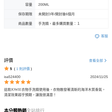
容量
200ML
保存期限
未開封3年/開封後6個月
商品數量
手洗精，最多購買數量：１
客服
評價
查看全部
5
(
1
則評價
)
isa524400
2024/11/25
這款JOWIE衣物手洗精使用後，衣物散發著清新的海洋木質香氣，
清潔效果超乎預期，讓我很滿意！
本分類熱銷
全站排行