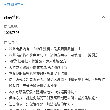
✦官網限定✦
超商取貨付款
商品特色
LINE Pay
商品編號
Apple Pay
10287303
悠遊付
商品特色
ATM付款
🚨此商品內含：衣物手洗精，最多購買數量：１
🚨此商品皆不參與官網任一活動方案及不可使用任一折價券
運送方式
α葡聚糖寡糖 x 椰油酸 x 酵素水解配方
全家取貨付款
天然成分親膚不傷衣物洗淨頑強髒汙🫧
每筆NT$100，滿NT$888(含以上)免運費
專屬我的私密肌💜雙效呵護清潔手洗精
使用方式：請先將衣物用溫清水浸濕，按壓適量手洗精，輕輕搓
付款後全家取貨
揉起泡，充分洗滌後用清水沖淨。
每筆NT$100，滿NT$888(含以上)免運費
⚠️如有頑強汙漬，建議浸泡5-10分鐘再沖洗。
7-11取貨付款
保存方式：請避免陽光直射及高溫潮溼場所，置於陰涼處。
每筆NT$100，滿NT$888(含以上)免運費
注意事項：請保管在兒童無法碰觸的地方。