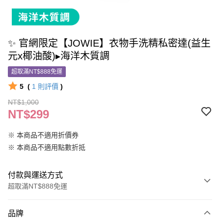
✨ 官網限定【JOWIE】衣物手洗精私密達(益生
元x椰油酸)▸海洋木質調
超取滿NT$888免運
5
(
1
則評價
)
NT$1,000
NT$299
※ 本商品不適用折價券
※ 本商品不適用點數折抵
付款與運送方式
超取滿NT$888免運
付款方式
品牌
信用卡一次付款