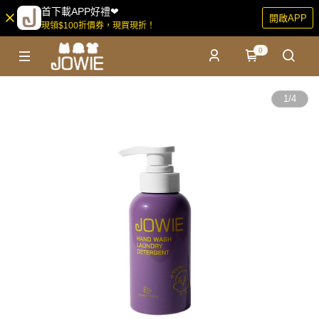
首下載APP好禮❤
開啟APP
現領$100折價券，現買現折！
0
1
/
4