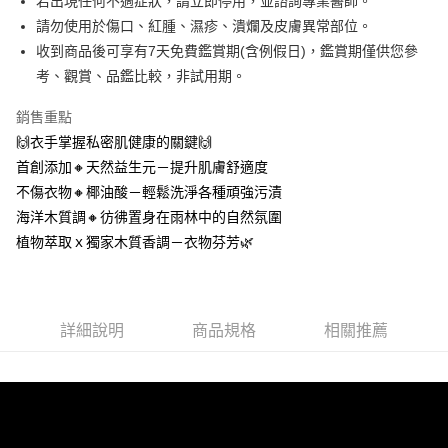
若出現任何不適症狀，請立即停用，並諮詢專業醫師。
付款後7-11取貨
請勿使用於傷口、紅腫、濕疹、潰爛及皮膚異常部位。
每筆NT$100，滿NT$888(含以上)免運費
收到商品後可享有7天免費鑑賞期(含例假日)，鑑賞期僅供您參
新竹物流
考、觀賞、品鑑比較，非試用期。
每筆NT$100，滿NT$888(含以上)免運費
銷售重點
🙌衣手掌握私密肌健康的關鍵🙌
首創添加🔸天然益生元－提升肌膚舒適度
不傷衣物🔸椰油酸－輕鬆洗淨各種頑強污漬
海洋木質調🔸彷彿置身在雨林中的自然氛圍
植物萃取ｘ獨家木質香調－衣物芬芳🌿
詳細說明
商品規格
相關推薦