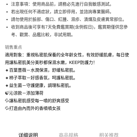
每笔NT$100，满NT$888(含以上)免运费
注意事項：使用商品前，請務必先進行自我敏感測試。
若出現任何不適症狀，請立即停用，並諮詢專業醫師。
付款後7-11取貨
請勿使用於臉部、傷口、紅腫、濕疹、潰爛及皮膚異常部位。
每笔NT$100，满NT$888(含以上)免运费
收到商品後可享有7天免費鑑賞期(含例假日)，鑑賞期僅供您參
新竹物流
考、觀賞、品鑑比較，非試用期。
每笔NT$100，满NT$888(含以上)免运费
销售重点
適用對象：重視私密肌保養的全年齡女性，有效舒緩肌膚，每日使
用讓私密肌美分美秒都保濕水嫩，KEEP防護力！
🔸百葉薔薇－水潤保濕，舒緩私密肌。
🔸杮子萃取－好感香氛，呵護私密肌。
🔸益生菌－守護健康，調理私密肌。
🍃沁涼款－添加薄荷
💦讓私密肌感受每一噴的舒爽感受
💦打造由內而外的香噴噴女孩
详细说明
商品规格
相关推荐