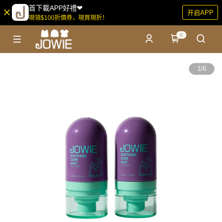
首下載APP好禮❤
开启APP
現領$100折價券，現買現折！
0
1
/
6