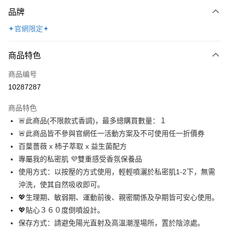
付款方式
品牌
信用卡一次付款
✦官網限定✦
超商取货付款
商品特色
LINE Pay
商品编号
Apple Pay
10287287
悠遊付
商品特色
ATM付款
🚨此商品(不限款式香調)，最多總購買數量：１
🚨此商品皆不參與官網任一活動方案及不可使用任一折價券
运送方式
百葉薔薇 x 杮子萃取 x 益生菌配方
全家取貨付款
專屬我的私密肌 💜雙重感受香氛保養品
每笔NT$100，满NT$888(含以上)免运费
使用方式：以按壓的方式使用，輕輕噴灑於私密肌1-2下，無需
沖洗，使其自然吸收即可。
付款後全家取貨
💖生理期、敏弱期、運動前後、親密關係及孕期皆可安心使用。
每笔NT$100，满NT$888(含以上)免运费
💖貼心３６０度倒噴設計。
7-11取貨付款
保存方式：請避免陽光直射及高溫潮溼場所，置於陰涼處。