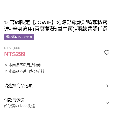
✨ 官網限定【JOWIE】沁涼舒緩護理噴霧私密
達- 全身適用(百葉薔薇x益生菌)▸兩款香調任選
超取满NT$888免运
NT$1,000
NT$299
※ 本商品不适用折价券
※ 本商品不适用积分折抵
请选择商品选项
付款与运送
超取满NT$888免运